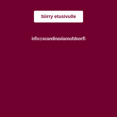
Siirry etusivulle
info@scandinavianoutdoor.fi