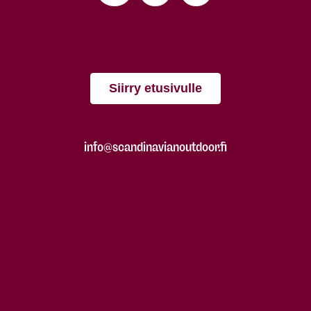
Siirry etusivulle
info@scandinavianoutdoor.fi