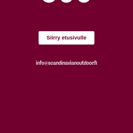
Siirry etusivulle
info@scandinavianoutdoor.fi