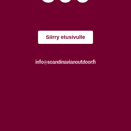
Siirry etusivulle
info@scandinavianoutdoor.fi