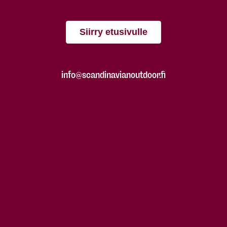
Siirry etusivulle
info@scandinavianoutdoor.fi