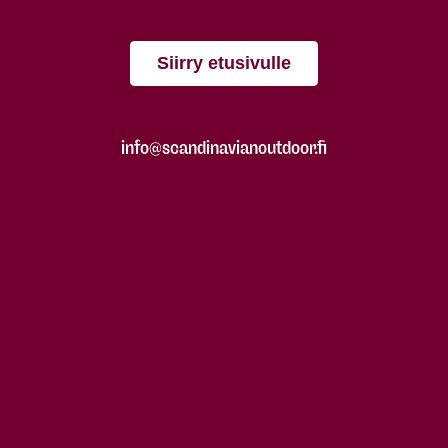
Siirry etusivulle
info@scandinavianoutdoor.fi