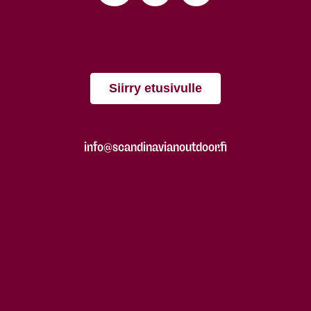
Siirry etusivulle
info@scandinavianoutdoor.fi