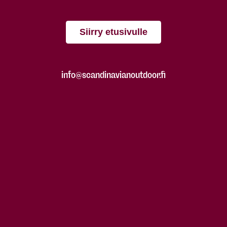
Siirry etusivulle
info@scandinavianoutdoor.fi