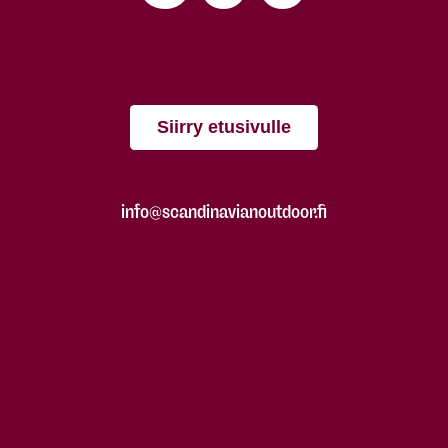
Siirry etusivulle
info@scandinavianoutdoor.fi