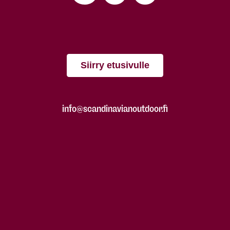
Siirry etusivulle
info@scandinavianoutdoor.fi