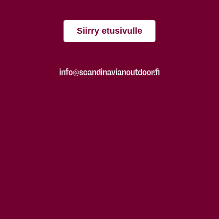
Siirry etusivulle
info@scandinavianoutdoor.fi