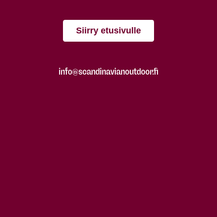
Siirry etusivulle
info@scandinavianoutdoor.fi