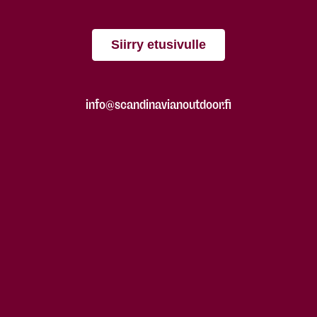
Siirry etusivulle
info@scandinavianoutdoor.fi