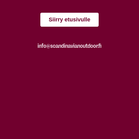
Siirry etusivulle
info@scandinavianoutdoor.fi