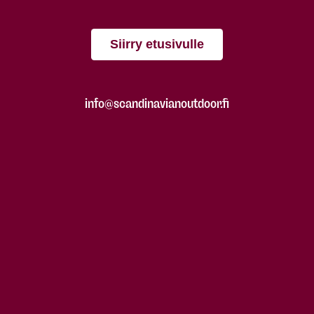
Siirry etusivulle
info@scandinavianoutdoor.fi