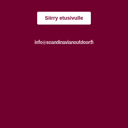
Siirry etusivulle
info@scandinavianoutdoor.fi