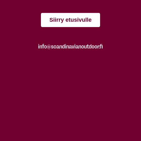
Siirry etusivulle
info@scandinavianoutdoor.fi