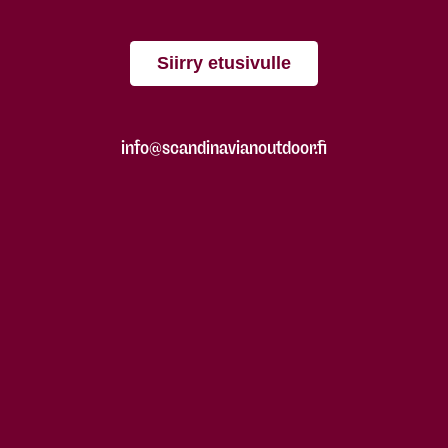
Siirry etusivulle
info@scandinavianoutdoor.fi