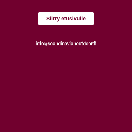
Siirry etusivulle
info@scandinavianoutdoor.fi