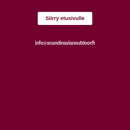
Siirry etusivulle
info@scandinavianoutdoor.fi