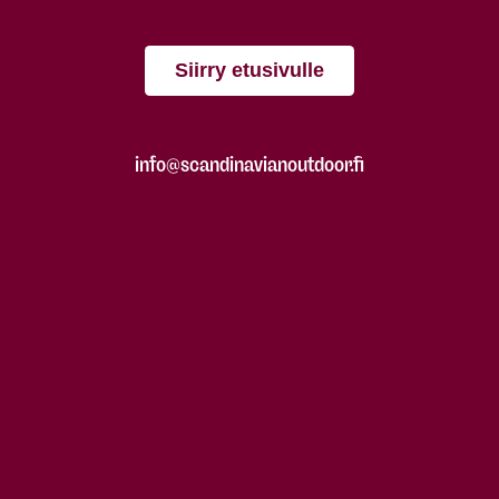
Siirry etusivulle
info@scandinavianoutdoor.fi