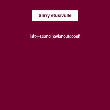
Siirry etusivulle
info@scandinavianoutdoor.fi