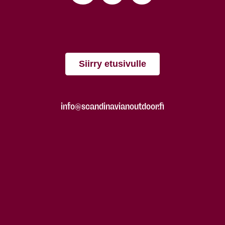
Siirry etusivulle
info@scandinavianoutdoor.fi