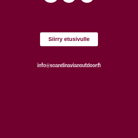
Siirry etusivulle
info@scandinavianoutdoor.fi