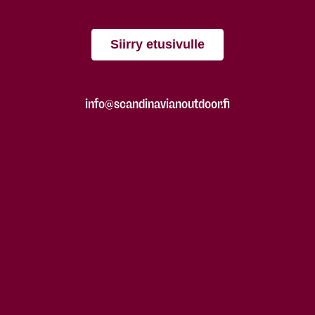
Siirry etusivulle
info@scandinavianoutdoor.fi