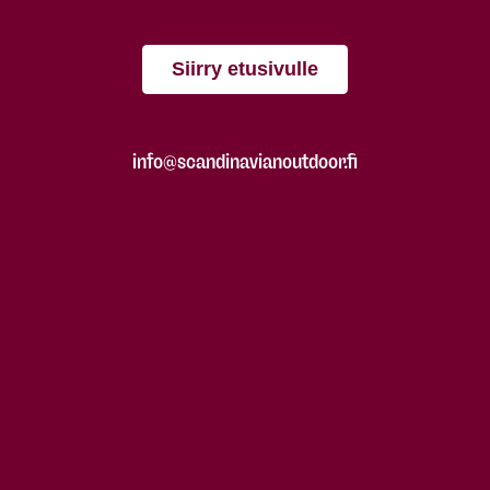
Siirry etusivulle
info@scandinavianoutdoor.fi