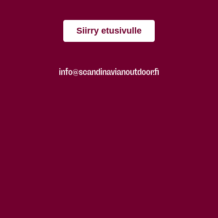
Siirry etusivulle
info@scandinavianoutdoor.fi