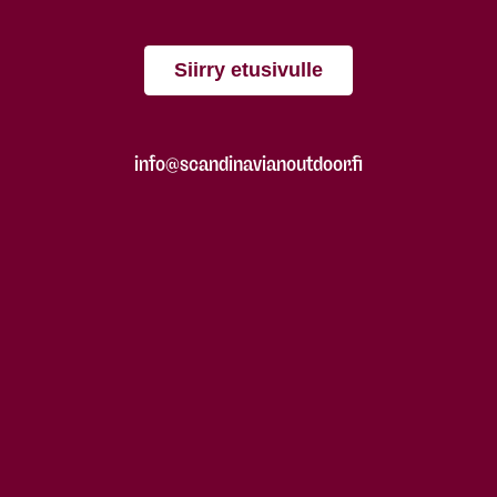
Siirry etusivulle
info@scandinavianoutdoor.fi