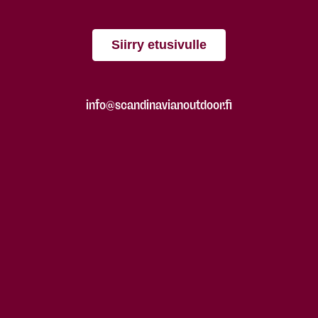
Siirry etusivulle
info@scandinavianoutdoor.fi