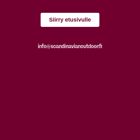
Siirry etusivulle
info@scandinavianoutdoor.fi