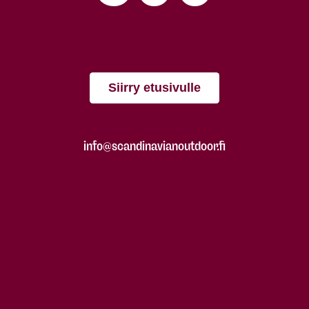
Siirry etusivulle
info@scandinavianoutdoor.fi