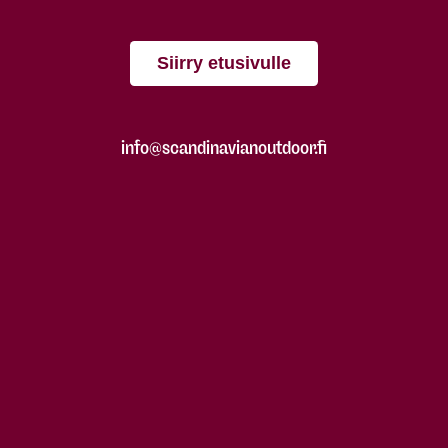
Siirry etusivulle
info@scandinavianoutdoor.fi