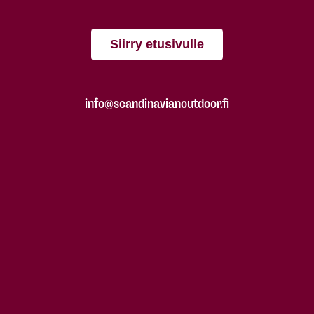
Siirry etusivulle
info@scandinavianoutdoor.fi