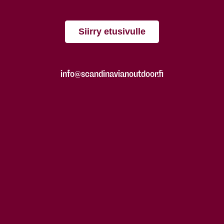
Siirry etusivulle
info@scandinavianoutdoor.fi