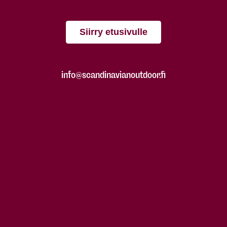
Siirry etusivulle
info@scandinavianoutdoor.fi