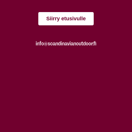
Siirry etusivulle
info@scandinavianoutdoor.fi