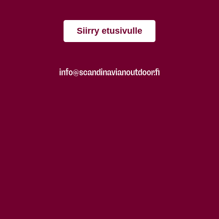
Siirry etusivulle
info@scandinavianoutdoor.fi