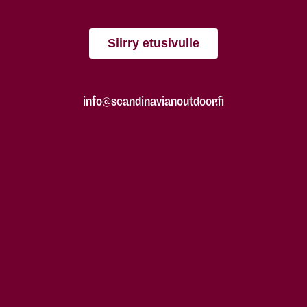
Siirry etusivulle
info@scandinavianoutdoor.fi