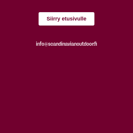
Siirry etusivulle
info@scandinavianoutdoor.fi