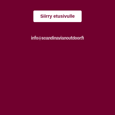
Siirry etusivulle
info@scandinavianoutdoor.fi