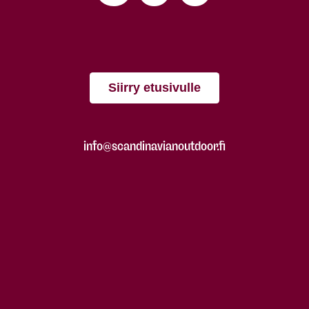
Siirry etusivulle
info@scandinavianoutdoor.fi