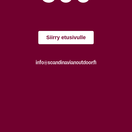
Siirry etusivulle
info@scandinavianoutdoor.fi