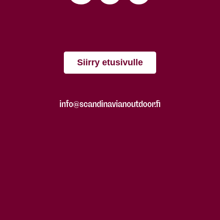
Siirry etusivulle
info@scandinavianoutdoor.fi