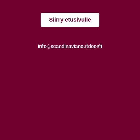
Siirry etusivulle
info@scandinavianoutdoor.fi