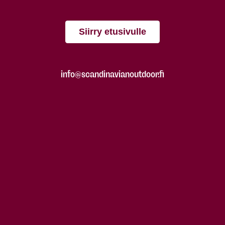
Siirry etusivulle
info@scandinavianoutdoor.fi