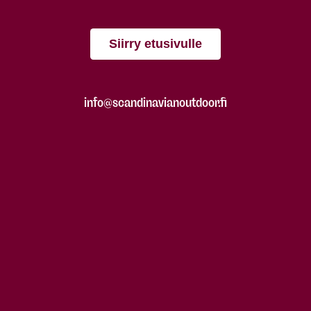
Siirry etusivulle
info@scandinavianoutdoor.fi