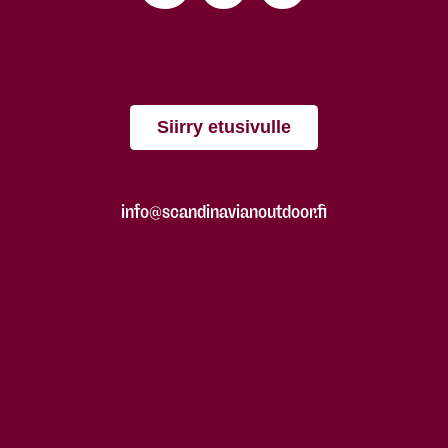
Siirry etusivulle
info@scandinavianoutdoor.fi