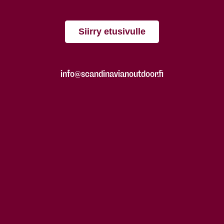
Siirry etusivulle
info@scandinavianoutdoor.fi