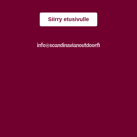
Siirry etusivulle
info@scandinavianoutdoor.fi