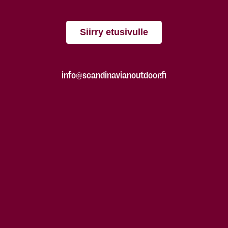
Siirry etusivulle
info@scandinavianoutdoor.fi